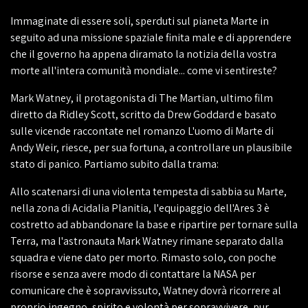
Immaginate di essere soli, sperduti sul pianeta Marte in
seguito ad una missione spaziale finita male e di apprendere
che il governo ha appena diramato la notizia della vostra
morte all'intera comunità mondiale... come vi sentireste?
Mark Watney, il protagonista di The Martian, ultimo film
diretto da Ridley Scott, scritto da Drew Goddard e basato
sulle vicende raccontate nel romanzo L'uomo di Marte di
Andy Weir, riesce, per sua fortuna, a controllare un plausibile
stato di panico. Partiamo subito dalla trama:
Allo scatenarsi di una violenta tempesta di sabbia su Marte,
nella zona di Acidalia Planitia, l'equipaggio dell'Ares 3 è
costretto ad abbandonare la base e ripartire per tornare sulla
Terra, ma l'astronauta Mark Watney rimane separato dalla
squadra e viene dato per morto. Rimasto solo, con poche
risorse e senza avere modo di contattare la NASA per
comunicare che è sopravvissuto, Watney dovrà ricorrere al
proprio ingegno, spirito e volontà per sopravvivere, pur