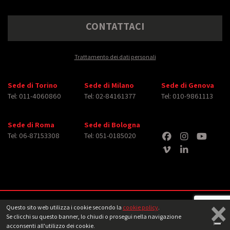
CONTATTACI
Trattamento dei dati personali
Sede di Torino
Sede di Milano
Sede di Genova
Tel: 011-4060860
Tel: 02-84161377
Tel: 010-9861113
Sede di Roma
Sede di Bologna
Tel: 06-87153308
Tel: 051-0185020
×
Copyright © 2026 iMasterArt S.r.l. ‐ All rights reserved. Tutti i diritti relativi ad
Questo sito web utilizza i cookie secondo la
cookie policy
.
immagini e video pubblicati sono dei rispettivi
aventi diritto
‐
Note legali
Se clicchi su questo banner, lo chiudi o prosegui nella navigazione
acconsenti all'utilizzo dei cookie.