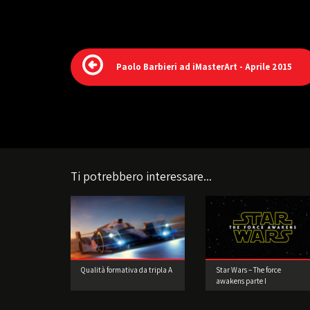
Paolo Barbieri ad iMasterArt - Aprile 2015
Ti potrebbero interessare...
Qualità formativa da tripla A
Star Wars – The force
awakens parte I