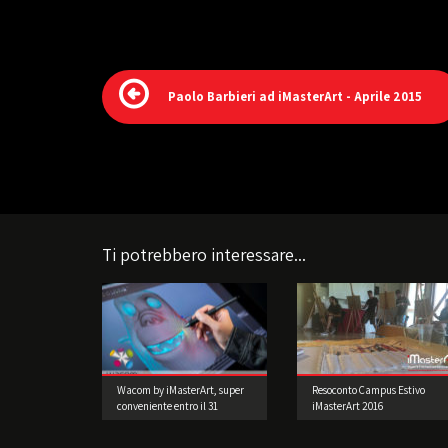
Paolo Barbieri ad iMasterArt - Aprile 2015
Ti potrebbero interessare...
Wacom by iMasterArt, super
Resoconto Campus Estivo
conveniente entro il 31
iMasterArt 2016
Dicembre 2015!