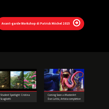
Avant-garde Workshop di Patrick Möchel 2015
Student Spotlight: Cristina
Coming Soon a iMasterArt:
Scagliotti
Dan LuVisi, Artista completo e
poliedrico!