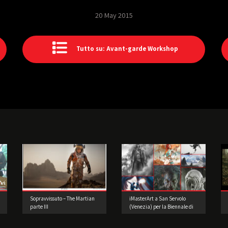
20 May 2015
Tutto su: Avant-garde Workshop
Sopravvissuto – The Martian
iMasterArt a San Servolo
parte III
(Venezia) per la Biennale di
Architettura!