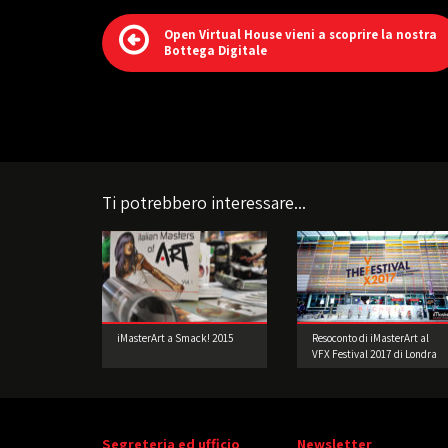
Open Virtual House vieni a scoprire la nostra
Bottega Digitale
Ti potrebbero interessare...
iMasterArt a Smack! 2015
Resoconto di iMasterArt al
VFX Festival 2017 di Londra
Segreteria ed ufficio
Newsletter