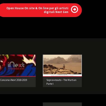
Open House On site & On line per gli artisti
digitali Next Gen
Concorso iNext 2018-2019
Sopravvissuto – The Martian
Parte I