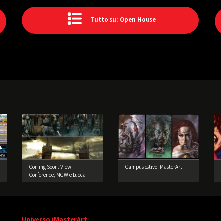
Tutto su: Open House
Coming Soon: View
Campus estivo iMasterArt
Conference, MGW e Lucca
Comics and Games!
Universo iMasterArt