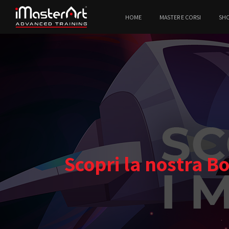
HOME
MASTER E CORSI
SH
Scopri la nostra B