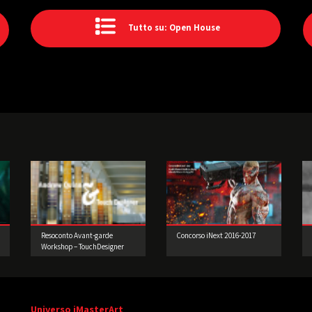
Tutto su: Open House
Resoconto Avant-garde
Concorso iNext 2016-2017
Workshop – TouchDesigner
per la live performance 2°
edizione
Universo iMasterArt