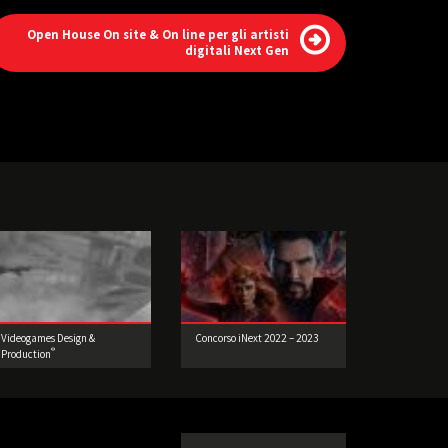
Open House On site & On line per gli artisti
digitali Next Gen
Videogames Design &
Concorso iNext 2022 – 2023
®
Production