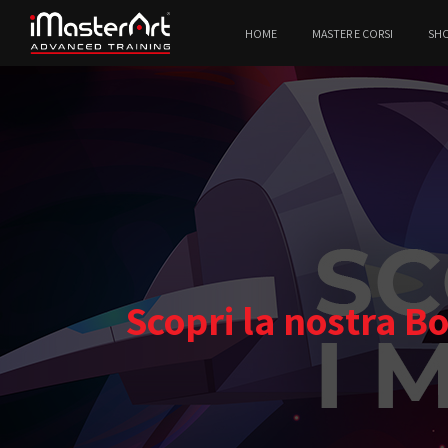
HOME
MASTER E CORSI
SH
Scopri la nostra B