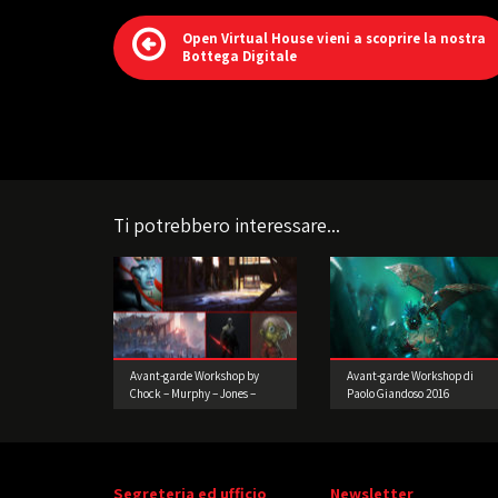
Open Virtual House vieni a scoprire la nostra
Bottega Digitale
Ti potrebbero interessare...
Avant-garde Workshop by
Avant-garde Workshop di
Chock – Murphy – Jones –
Paolo Giandoso 2016
Konstad – LuVisi (Concept
Artist)
Segreteria ed ufficio
Newsletter