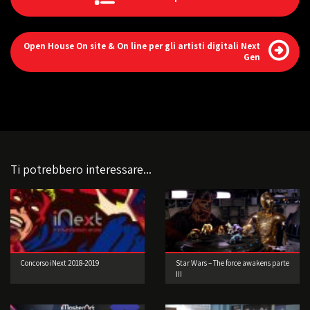
Open House On site & On line per gli artisti digitali Next
Gen
Ti potrebbero interessare...
Concorso iNext 2018-2019
Star Wars – The force awakens parte
III