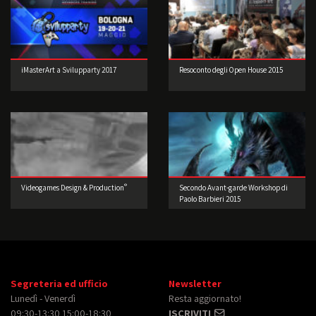
iMasterArt a Svilupparty 2017
Resoconto degli Open House 2015
®
Videogames Design & Production
Secondo Avant-garde Workshop di
Paolo Barbieri 2015
Segreteria ed ufficio
Newsletter
Lunedì - Venerdì
Resta aggiornato!
09:30-13:30 15:00-18:30
ISCRIVITI