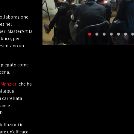
 collaborazione
es nel
er iMasterArt la
blico, per
resentano un
spiegato come
scena.
 Manzieri
che ha
elle sue
 carrellata
one e
D.
ellazioni in
are un'efficace