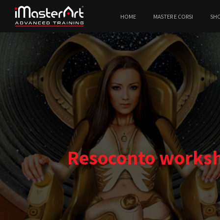
HOME
MASTER E CORSI
SH
Resoconto worksh