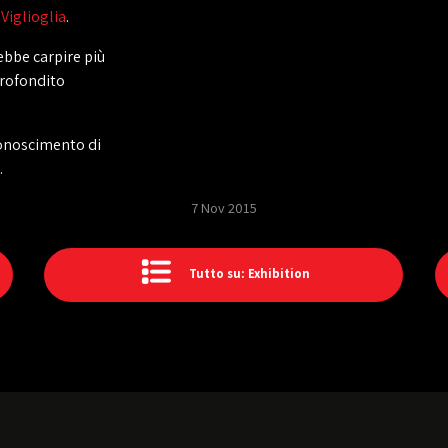
Viglioglia
.
rebbe carpire più
profondito
conoscimento di
.
7 Nov 2015
Tutto su: Exhibition