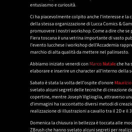
entusiasmo e curiosità.
Ci ha piacevolmente colpito anche l'interesse e la
della stessa organizzazione di Lucca Comics & Gam
promuovere i nostri workshop. Come a dire che se p
Fiera toscana è una vetrina importante di vasto pub
l'evento lucchese i workshop dell'Accademia rapp
marchio di alta qualità da mettere nel palinsesto.
Abbiamo iniziato venerdi con
Marco Natale
che ha 
elaborare e inserire un character all'interno della 
Sabato è stata la volta dell'ospite d'onore
Maurizio
svelato alcuni segreti delle tecniche di creazione d
copertine, mentre Joseph Viglioglia, attraverso una
d'immagini ha raccontatto diversi metodi di creazi
realizzazione di illustrazioni a cavallo tra il 2D e il 3
Domenica la chiusura in bellezza è toccata alle mod
ZBrush che hanno svelato alcuni segreti per realizz