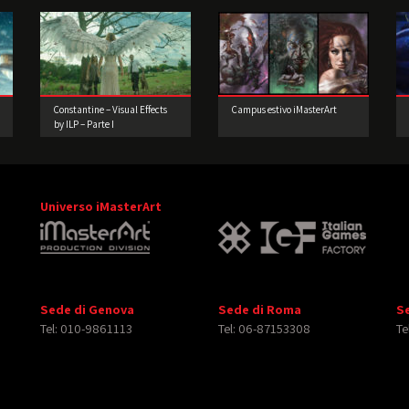
Constantine – Visual Effects
Campus estivo iMasterArt
by ILP – Parte I
Universo iMasterArt
Sede di Genova
Sede di Roma
S
Tel: 010-9861113
Tel: 06-87153308
Te