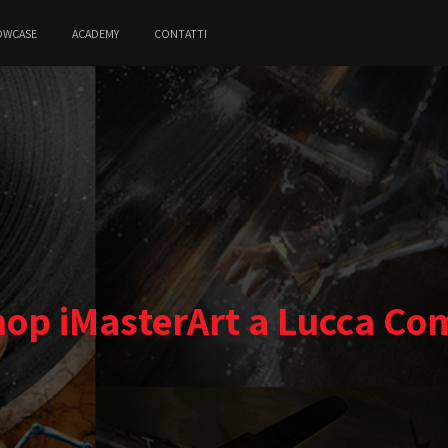
OWCASE
ACADEMY
CONTATTI
op iMasterArt a Lucca Co