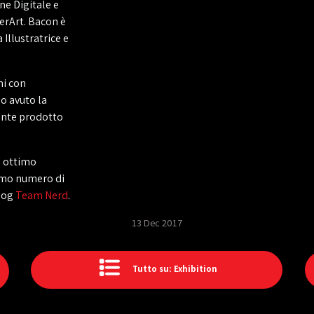
ne Digitale e
erArt. Bacon è
 Illustratrice e
hi con
o avuto la
mente prodotto
n ottimo
simo numero di
blog
Team Nerd
.
13 Dec 2017
Tutto su: Exhibition