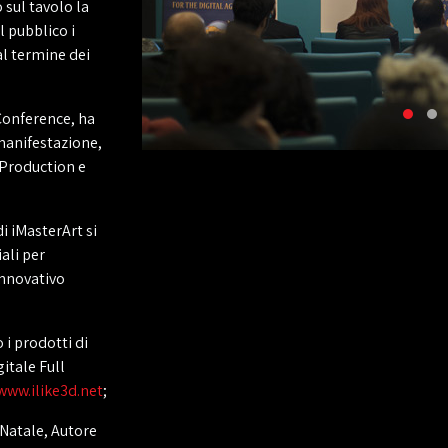
 sul tavolo la
l pubblico i
al termine dei
 Conference, ha
manifestazione,
 Production e
i iMasterArt si
ali per
innovativo
i prodotti di
itale Full
www.ilike3d.net
;
 Natale, Autore