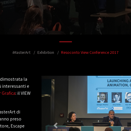
iMasterArt
Exhibition
Resoconto View Conference 2017
 dimostrata la
ù interessanti e
 Grafica
: il VIEW
asterArt di
hanno preso
store, Escape