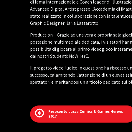
di fama internazionale e Coach leader di Illustrazio
Advanced Digital Artist presso l'Accademia di iMast
stato realizzato in collaborazione con la talentuosa
Graphic Designer Ilaria Lazzarotto.
Production – Grazie ad una vera e propria sala gioc
postazione multimediale dedicata, i visitatori hann
possibilità di giocare al primo videogioco intera
dai nostri Studenti: NoWHerE.
Il progetto video-ludico in questione ha riscosso u
successo, calamitando l'attenzione di un elevatis
spettatori e meritandosi un articolo dedicato sul 
Resoconto Lucca Comics & Games Heroes
2017