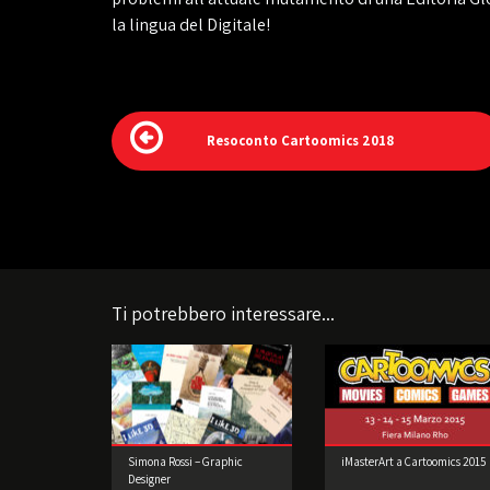
la lingua del Digitale!
Resoconto Cartoomics 2018
Ti potrebbero interessare...
Simona Rossi – Graphic
iMasterArt a Cartoomics 2015
Designer