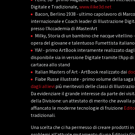
Digitale e Tradizionale,
www.ilike3d.net
Bacon, Berlino 1938 - ultimo capolavoro di Marco
internazionale e Coach leader di Illustrazione Digit
presso l'Accademia di iMasterArt
Milky, Storia di un bambino che nacque vitellino -
opera del giovane e talentuoso Fumettista italian
YIA! - primo ArtBook interamente realizzato dagli 
disponibile sia in versione Digitale tramite l'App di 
cartacea allo stand
Italian Masters of Art - ArtBook realizzato dai
doc
Fiabe Russe illustrate - primo volume della saga
dagli allievi
più meritevoli delle classi di Illustrazi
Da evidenziare il grande interesse da parte dei visit
della Divisione: un attestato di merito che avvalla 
affiancato le moderne tecnologie di fruizione
Edito
tradizionali.
Una scelta che ci ha permesso di creare prodotti in 
problemi all'attuale mutamento di una Editoria Gl