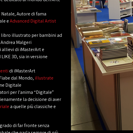
 Natale, Autore di fama
ale e
Advanced Digital Artist
 libro illustrato per bambini ad
o Andrea Malgeri
allievi di iMasterArt e
I LIKE 3D, sia in versione
enti
di iMasterArt
 Fiabe dal Mondo,
illustrate
one Digitale
atori per l'anima “Digitale”
pienamente la decisione di aver
riale
a quelle più classiche e
grado di far fronte senza
obale che parla sempre di più