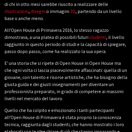
di chi in otto mesi sarebbe riuscito a realizzare delle
illustrazioni
,
disegni
o immagini
3D
, partendo da un livello
base o anche meno.
All'Open House di Primavera 2016, lo stesso ragazzo
dimostrava, a una platea di possibili futuri
studenti
, il livello
raggiunto in questo periodo di studi e la capacità di spiegare,
passo dopo passo, come ha realizzato la sua opera.
E' una storia che si ripete di Open House in Open House ma
che ogni volta ci lascia piacevolmente affascinati: quella di un
giovane, con talento e risorse artistiche, che ha bisogno della
giusta guida e dei giusti insegnamenti per diventare un
professionista preparato, in grado di competere ai massimi
livelli nel mercato del lavoro.
Quello che ha colpito e emozionato i tanti partecipanti
all'Open House di Primavera è stata proprio la conoscenza
tecnica, raggiunta dagli studenti, che hanno mostrato i loro
elaborati con le idee chiare di ciò che stanno imparando e