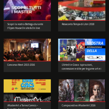
Scopri la nostra Bottega durante
Resoconto Tempo di Libri 2018
l’Open House On site & On line
Concorso iNext 2015-2016
L’Arte è in Gioco: ispirazioni,
connessioni e stile per le game art e i
videogame a cura di Musea Game
Art Gallery
iMasterArt a Torino Comics –
Campus estivo iMasterArt 2016