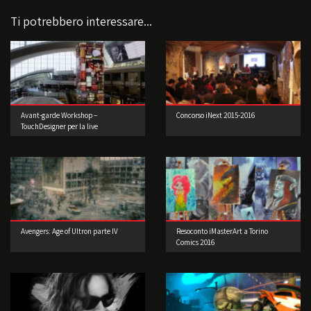
Ti potrebbero interessare...
Avant-garde Workshop –
Concorso iNext 2015-2016
TouchDesigner per la live
performance 2° edizione
Avengers: Age of Ultron parte IV
Resoconto iMasterArt a Torino
Comics 2016