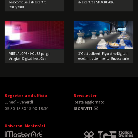
Resoconto Galà iMasterArt
iMasterArt a SMACK! 2016
2017/2018
VIRTUAL OPEN HOUSE per gli
3° Galà delle Arti Figurative Digitali
Artigiani Digitali Next-Gen
e dell’Intrattenimento: Uno scenario
di straordinaria bellezza
Segreteria ed ufficio
Newsletter
Lunedì - Venerdì
Resta aggiornato!
09:30-13:30 15:00-18:30
ISCRIVITI
Universo iMasterArt