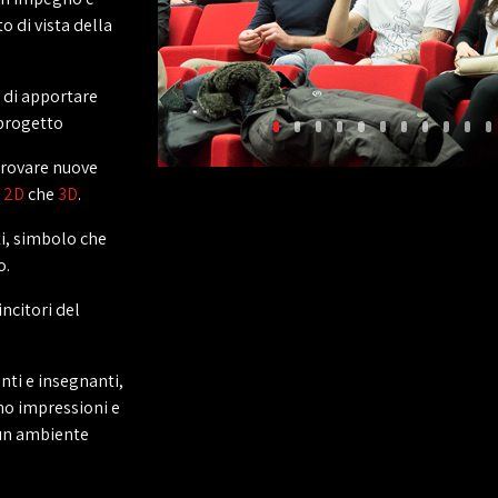
o di vista della
a di apportare
 progetto
 trovare nuove
e
2D
che
3D
.
ti, simbolo che
o.
vincitori del
enti e insegnanti,
ano impressioni e
 un ambiente