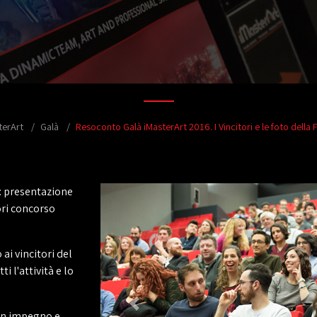
terArt
Galà
Resoconto Galà iMasterArt 2016. I Vincitori e le foto della 
si: presentazione
ori concorso
ai vincitori del
i l'attività e lo
con impegno e