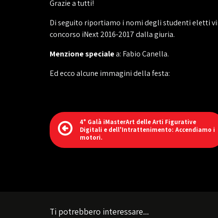
Grazie a tutti!
Di seguito riportiamo i nomi degli studenti eletti vi
concorso iNext 2016-2017 dalla giuria.
Menzione speciale
a: Fabio Canella.
Ed ecco alcune immagini della festa:
4° Galà iMasterArt delle Arti Figurative
Digitali e dell'Intrattenimento: Accendiamo i
motori.
Ti potrebbero interessare...