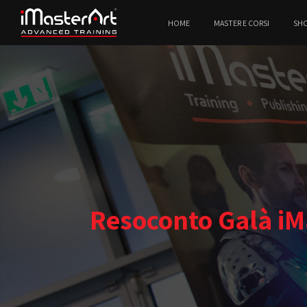
HOME
MASTER E CORSI
SH
Resoconto Galà iMas