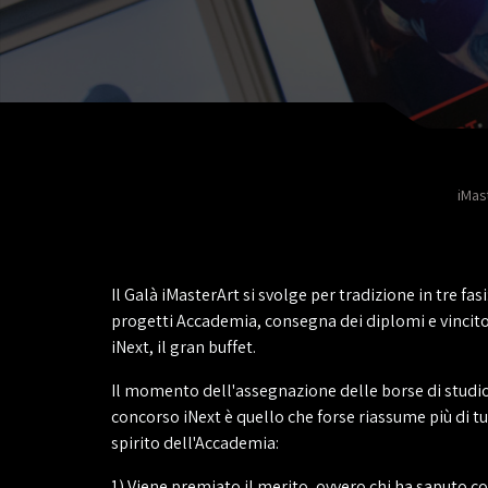
iMas
Il Galà iMasterArt si svolge per tradizione in tre fa
progetti Accademia, consegna dei diplomi e vincit
iNext, il gran buffet.
Il momento dell'assegnazione delle borse di studio 
concorso iNext è quello che forse riassume più di tutt
spirito dell'Accademia:
1) Viene premiato il merito, ovvero chi ha saputo 