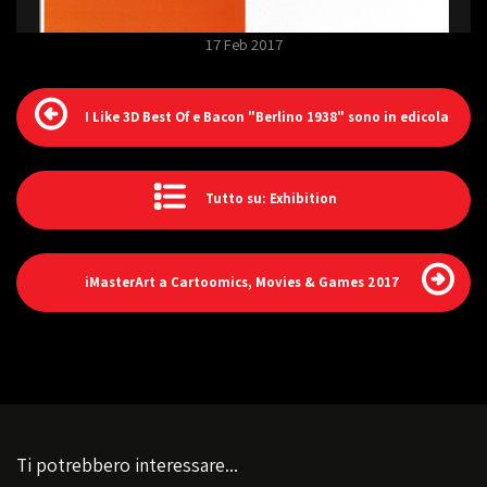
17 Feb 2017
I Like 3D Best Of e Bacon "Berlino 1938" sono in edicola
Tutto su: Exhibition
iMasterArt a Cartoomics, Movies & Games 2017
Ti potrebbero interessare...