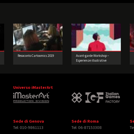
Resoconto Cartoomics 2019
Avant-garde Workshop –
Esperienze illustrative
d’oltreoceano di Joey Guidone
Universo iMasterArt
Sede di Genova
Sede di Roma
S
Tel: 010-9861113
Tel: 06-87153308
Te