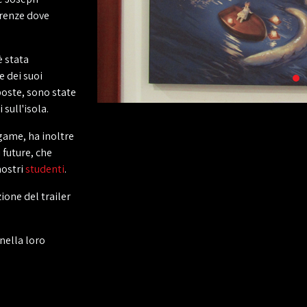
ferenze dove
è stata
 dei suoi
poste, sono state
 sull'isola.
game, ha inoltre
 future, che
nostri
studenti
.
ione del trailer
nella loro