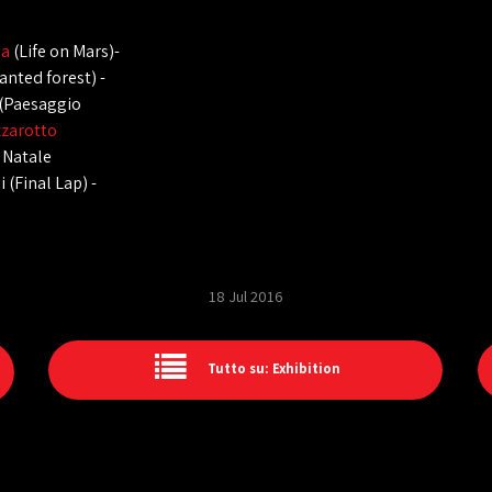
ia
(Life on Mars)-
nted forest) -
 (Paesaggio
zzarotto
i Natale
 (Final Lap) -
18 Jul 2016
Tutto su: Exhibition