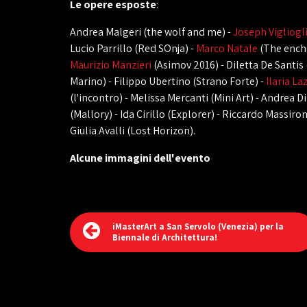
Le opere esposte
:
Andrea Malgeri (the wolf and me) -
Joseph Vigliogl
Lucio Parrillo (Red SOnja) -
Marco Natale
(The encha
Maurizio Manzieri
(Asimov 2016) - Diletta De Santis
Marino) - Filippo Ubertino (Strano Forte) -
Ilaria La
(l'incontro) - Melissa Mercanti (Mini Art) - Andrea D
(Mallory) - Ida Cirillo (Explorer) - Riccardo Massironi
Giulia Avalli (Lost Horizon).
Alcune immagini dell'evento
iMasterArt a San Servolo (Venezia) per la
Biennale di Architettura!