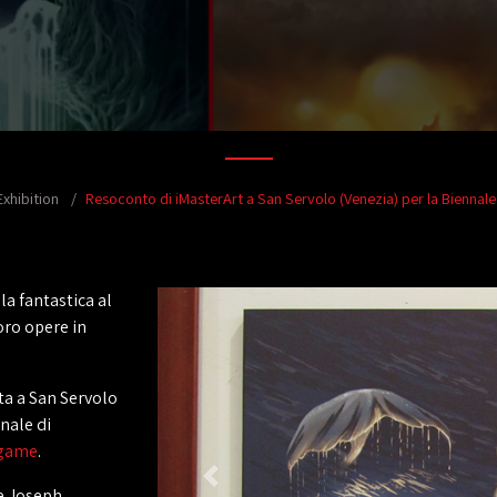
Exhibition
Resoconto di iMasterArt a San Servolo (Venezia) per la Biennale 
la fantastica al
loro opere in
ata a San Servolo
nnale di
ogame
.
 e Joseph