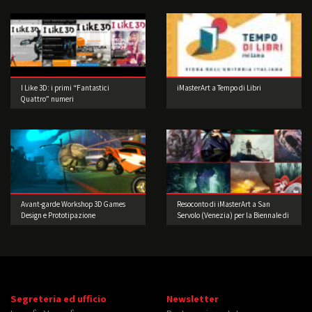
I Like 3D: i primi “Fantastici
iMasterArt a Tempo di Libri
Quattro” numeri
Avant-garde Workshop 3D Games
Resoconto di iMasterArt a San
Design e Prototipazione
Servolo (Venezia) per la Biennale di
Architettura!
Segreteria ed ufficio
Newsletter