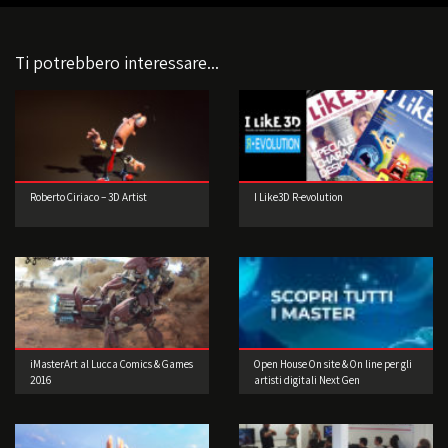
Ti potrebbero interessare...
Roberto Ciriaco – 3D Artist
I Like3D R-evolution
iMasterArt al Lucca Comics & Games
Open House On site & On line per gli
2016
artisti digitali Next Gen