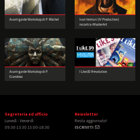
Avant-garde Workshop di P. Möchel
Ivan Venturi (IV Production)
incontra iMasterArt
Avant-garde Workshop di P.
I Like3D R-evolution
Giandoso
Segreteria ed ufficio
Newsletter
Lunedì - Venerdì
Resta aggiornato!
09:30-13:30 15:00-18:30
ISCRIVITI