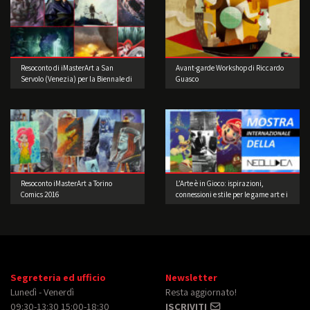
Resoconto di iMasterArt a San
Avant-garde Workshop di Riccardo
Servolo (Venezia) per la Biennale di
Guasco
Architettura!
Resoconto iMasterArt a Torino
L’Arte è in Gioco: ispirazioni,
Comics 2016
connessioni e stile per le game art e i
videogame a cura di Musea Game
Art Gallery
Segreteria ed ufficio
Newsletter
Lunedì - Venerdì
Resta aggiornato!
09:30-13:30 15:00-18:30
ISCRIVITI