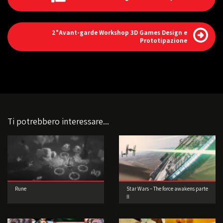
2°Avant-garde Workshop 3D Games Design e
Prototipazione
Ti potrebbero interessare...
Rune
Star Wars – The force awakens parte
II