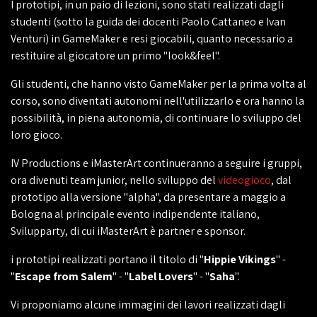
I prototipi, in un paio di lezioni, sono stati realizzati dagli
studenti (sotto la guida dei docenti Paolo Cattaneo e Ivan
Venturi) in GameMaker e resi giocabili, quanto necessario a
restituire al giocatore un primo "look&feel".
Gli studenti, che hanno visto GameMaker per la prima volta al
corso, sono diventati autonomi nell'utilizzarlo e ora hanno la
possibilità, in piena autonomia, di continuare lo sviluppo del
loro gioco.
IV Productions e iMasterArt continueranno a seguire i gruppi,
ora divenuti team junior, nello sviluppo del
videogioco
, dal
prototipo alla versione "alpha", da presentare a maggio a
Bologna al principale evento indipendente italiano,
Svilupparty, di cui iMasterArt è partner e sponsor.
i prototipi realizzati portano il titolo di "
Hippie Vikings
" -
"
Escape from Salem
" - "
Label Lovers
" - "
Saha
".
Vi proponiamo alcune immagini dei lavori realizzati dagli