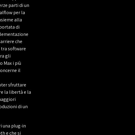
rze parti di un
alflow per la
nsieme alla
portata di
mplementazione
arriere che
tra software
ra gli
o Max i più
concerne il
oter sfruttare
e la libertà e la
maggiori
oduzioni di un
i una plug-in
th e che si