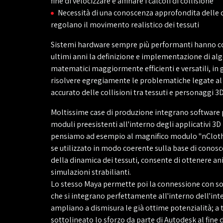
fine di velocizzare e affinare i calcoli di collisione
Necessità di una conoscenza approfondita delle
regolano il movimento realistico dei tessuti
Sistemi hardware sempre più performanti hanno c
ultimi anni la definizione e implementazione di al
matematici maggiormente efficienti e versatili, in 
risolvere egregiamente le problematiche legate al
accurato delle collisioni tra tessuti e personaggi 3D
Moltissime case di produzione integrano software p
moduli preesistenti all'interno degli applicativi 3D
pensiamo ad esempio al magnifico modulo "nCloth
se utilizzato in modo coerente sulla base di conos
della dinamica dei tessuti, consente di ottenere an
simulazioni strabilianti.
Lo stesso Maya permette poi la connessione con so
che si integrano perfettamente all'interno dell'inte
ampliano a dismisura le già ottime potenzialità; a 
sottolineato lo sforzo da parte di Autodesk al fine 