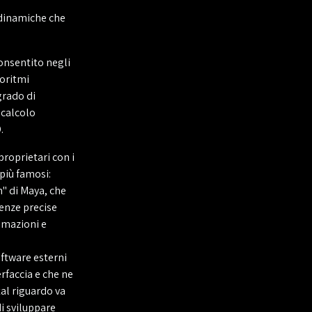
 dinamiche che
onsentito negli
goritmi
grado di
 calcolo
.
roprietari con i
 più famosi:
" di Maya, che
cenze precise
imazioni e
ftware esterni
rfaccia e che ne
tal riguardo va
di sviluppare