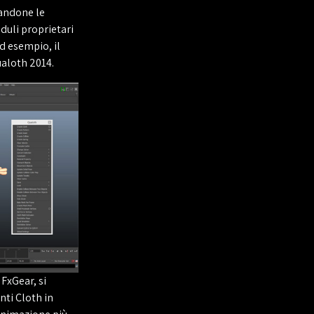
tandone le
duli proprietari
d esempio, il
ualoth 2014.
FxGear, si
ti Cloth in