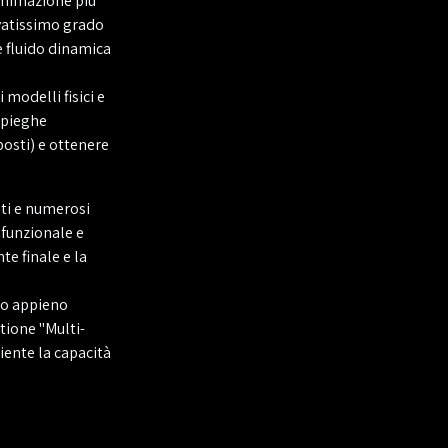
 animazione più
vatissimo grado
e fluido dinamica
modelli fisici e
e pieghe
posti) e ottenere
nti e numerosi
 funzionale e
te finale e la
to appieno
stione "Multi-
iente la capacità