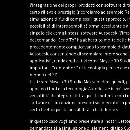
l'integrazione dei propri prodotti con software di te
certo rilievo e prestigio (ricordiamo ad esempio Re
simulazione di fluidi complessi): quest'approccio, i
possibilità di interoperabilità ormai eccellente e a 
singolo click tra gli stessi software Autodesk (l'i
del comando "Send To" ha abbattuto molte delle b
precedentemente complicavano lo scambio di dati 
Autodesk, consentendo di scambiare intere scene t
applicativi), rende applicativi come Maya e 3D Studi
importanti "contenitori" di tecnologia per ciò che 
mondo del 3D.
Utilizzare Maya o 3D Studio Max vuol dire, quindi, p
appieno i tool e la tecnologia Autodesk e in più aver
versatilità di integrare tutta questa potenza con i 
software di simulazione presenti sul mercato: in pr
certo livello questa possibilità fa la differenza.
In questo caso vogliamo presentare ai nostri Lettor
demandata alla simulazione di elementi di tipo Clo