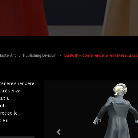
MasterArt
Publishing Division
Qualoth – come rendere reali i tessuti in 
ottenere e rendere
ca è senza
uti).
oli
reciso le
 e il