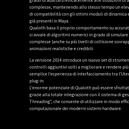
grado di adattarsi efficacemente alle situazioni di
complesse, mantenendo allo stesso tempo un ele
di compatibilità con gli ottimi moduli di dinamica 
già presenti in Maya.
Qualoth basa il proprio comportamento su accurati 
si avvale di algoritmi numerici in grado di simular
complesse (anche su più livelli di collisione sovrap
animazioni realistiche e credibili.
La versione 2014 introduce un nuovo set di strume
controlli aggiuntivi volti a migliorare e rendere più
semplice l'esperienza di interfacciamento tra l'Uten
plug-in.
L'enorme potenziale di Qualoth può essere sfrutta
grazie alla totale integrazione con il sistema di ge
Threading", che consente di utilizzare in modo effic
computazionale dei moderni sistemi hardware.