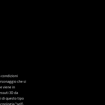
n condizioni
sonaggio che si
e viene in
essuti 3D da
i di questo tipo
cnologia "self-