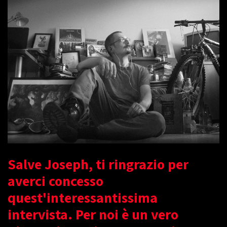
Salve Joseph, ti ringrazio per
averci concesso
quest'interessantissima
intervista. Per noi è un vero