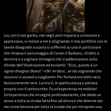
Lui, con il suo garbo, che negli anni imparai a conoscere e
apprezzare, si rivolse a me e sfogliando il mio portfolio con le
tavole disegnate a scuola si soffermò su una in particolare
che ritraeva il personaggio dì Conan il Barbaro, ritratto a
dormire e a sognare immagini che si addensavano sullo
sfondo dell'illustrazione ed esclamò:
"Ecco, questo è un
signor disegno! Bravo!" «Ok! mi dissi...se sto sognando che
nessuno si azzardi a svegliarmi»
Per fortuna era tutto vero,
favolosamente vero. Lui era lì, in quella stanza e parlava
proprio con il sottoscritto. Fu un'esperienza incredibile!
Un'esperienza che mi segnò profondamente, che diede un
senso a tutta la strada fatta fino ad allora e che divenne per
me come benzina per tutta la strada che poi intrapresi una