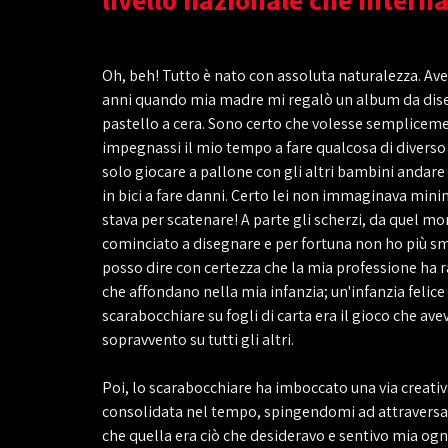
Oh, beh! Tutto è nato con assoluta naturalezza. Avev
anni quando mia madre mi regalò un album da dis
pastello a cera. Sono certo che volesse semplicem
impegnassi il mio tempo a fare qualcosa di diverso
solo giocare a pallone con gli altri bambini andare
in bici a fare danni. Certo lei non immaginava mi
stava per scatenare! A parte gli scherzi, da quel m
cominciato a disegnare e per fortuna non ho più sm
posso dire con certezza che la mia professione ha 
che affondano nella mia infanzia; un'infanzia felice
scarabocchiare su fogli di carta era il gioco che avev
sopravvento su tutti gli altri.
Poi, lo scarabocchiare ha imboccato una via creativa
consolidata nel tempo, spingendomi ad attraversa
che quella era ciò che desideravo e sentivo mia ogni