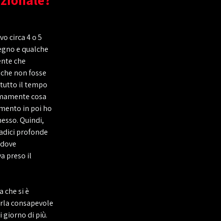
o circa 4 o 5
egno e qualche
ente che
 che non fosse
 tutto il tempo
nimamente cosa
omento in poi ho
esso. Quindi,
radici profonde
 dove
a preso il
 che si è
rla consapevole
 giorno di più.