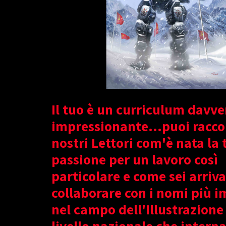
Il tuo è un curriculum davve
impressionante...puoi racco
nostri Lettori com'è nata la 
passione per un lavoro così
particolare e come sei arriva
collaborare con i nomi più i
nel campo dell'Illustrazione 
livello nazionale che intern