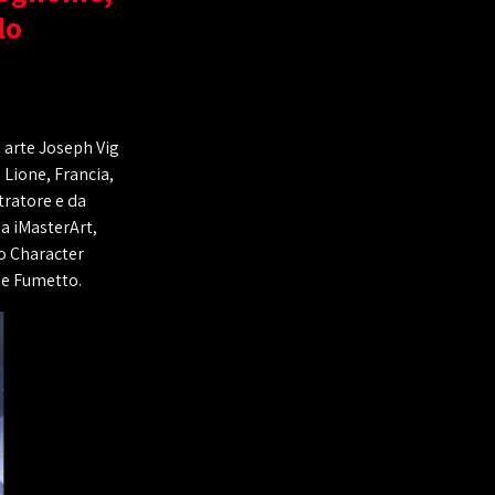
lo
n arte Joseph Vig
 Lione, Francia,
tratore e da
ia iMasterArt,
no Character
 e Fumetto.