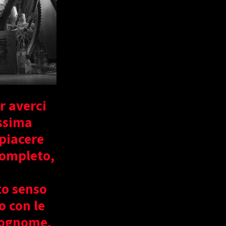
r averci
ssima
 piacere
 completo,
to senso
o con le
Cognome,