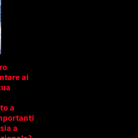
ro
ntare ai
tua
to a
mportanti
sia a
azionale?