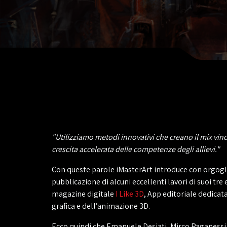
"Utilizziamo metodi innovativi che creano il mix vin
crescita accelerata delle competenze degli allievi."
Con queste parole iMasterArt introduce con orgogl
pubblicazione di alcuni eccellenti lavori di suoi tre e
magazine digitale
I Like 3D
, App editoriale dedicat
grafica e dell’animazione 3D.
Ecco quindi che Emanuele Desiati, Mirco Paganessi