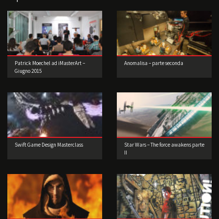
Patrick Moechel ad iMasterArt –
Anomalisa – parte seconda
Giugno 2015
Swift Game Design Masterclass
Star Wars – The force awakens parte
II