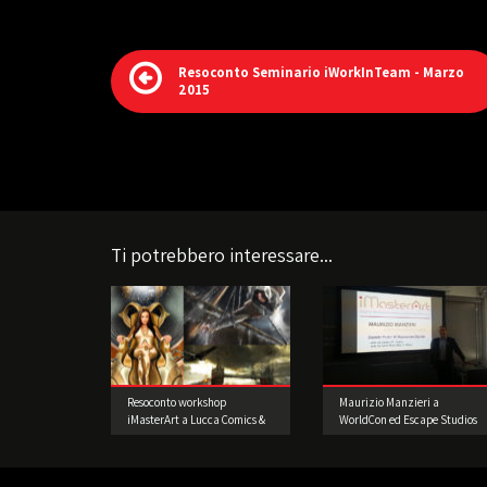
Resoconto Seminario iWorkInTeam - Marzo
2015
Ti potrebbero interessare...
Resoconto workshop
Maurizio Manzieri a
iMasterArt a Lucca Comics &
WorldCon ed Escape Studios
Games 2015
di Londra