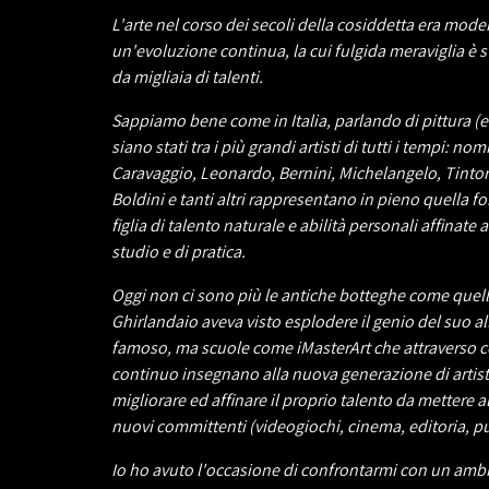
L'arte nel corso dei secoli della cosiddetta era mod
un'evoluzione continua, la cui fulgida meraviglia è s
da migliaia di talenti.
Sappiamo bene come in Italia, parlando di pittura (e 
siano stati tra i più grandi artisti di tutti i tempi: no
Caravaggio, Leonardo, Bernini, Michelangelo, Tintoret
Boldini e tanti altri rappresentano in pieno quella f
figlia di talento naturale e abilità personali affinate 
studio e di pratica.
Oggi non ci sono più le antiche botteghe come quell
Ghirlandaio aveva visto esplodere il genio del suo al
famoso, ma scuole come iMasterArt che attraverso co
continuo insegnano alla nuova generazione di artis
migliorare ed affinare il proprio talento da mettere al
nuovi committenti (videogiochi, cinema, editoria, pubb
Io ho avuto l'occasione di confrontarmi con un amb