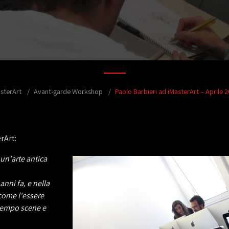
sterArt
Avant-garde Workshop
Paolo Barbieri ad iMasterArt – Aprile 
rArt:
 un'arte antica
anni fa, e nella
come l'essere
tempo scene e