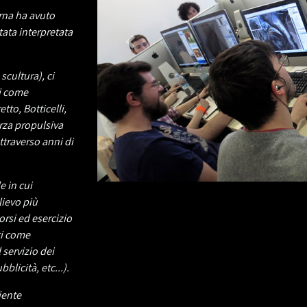
erna ha avuto
tata interpretata
scultura), ci
mi come
to, Botticelli,
orza propulsiva
attraverso anni di
e in cui
lievo più
rsi ed esercizio
ti come
 servizio dei
licità, etc...).
iente