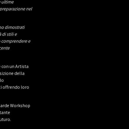
 ultime
e preparazione nel
ono dimostrati
di stili e
to comprendere e
cente
 con un Artista
sizione della
lo
i offrendo loro
t-garde Workshop
rtante
uturo.