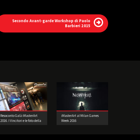
Secondo Avant-garde Workshop di Paolo
Barbieri 2015
Resoconto Galà iMasterArt
iMasterArt al Milan Games
2016. I Vincitori e le foto della
Week 2016
Festa.