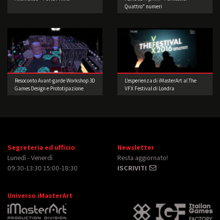
Quattro” numeri
Resoconto Avant-garde Workshop 3D
L’esperienza di iMasterArt al The
Games Design e Prototipazione
VFX Festival di Londra
Segreteria ed ufficio
Newsletter
Lunedì - Venerdì
Resta aggiornato!
09:30-13:30 15:00-18:30
ISCRIVITI
Universo iMasterArt