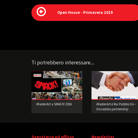
Open House - Primavera 2019
Ti potrebbero interessare...
iMasterArt a SMACK! 2016
iMasterArt e Rai Pubblicità –
Una solida partnership
Segreteria ed ufficio
Newsletter