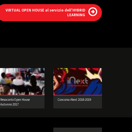
VIRTUAL OPEN HOUSE al servizio dell'HYBRID
LEARNING
Resoconto Open House
Concorso iNext 2018-2019
Autunno 2017