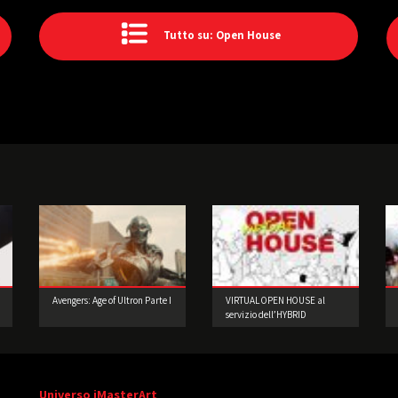
Tutto su: Open House
Avengers: Age of Ultron Parte I
VIRTUAL OPEN HOUSE al
servizio dell’HYBRID
LEARNING
Universo iMasterArt