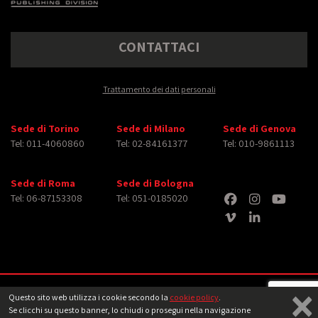
CONTATTACI
Trattamento dei dati personali
Sede di Torino
Sede di Milano
Sede di Genova
Tel: 011-4060860
Tel: 02-84161377
Tel: 010-9861113
Sede di Roma
Sede di Bologna
Tel: 06-87153308
Tel: 051-0185020
×
Copyright © 2026 iMasterArt S.r.l. ‐ All rights reserved. Tutti i diritti relativi ad
Questo sito web utilizza i cookie secondo la
cookie policy
.
immagini e video pubblicati sono dei rispettivi
aventi diritto
‐
Note legali
Se clicchi su questo banner, lo chiudi o prosegui nella navigazione