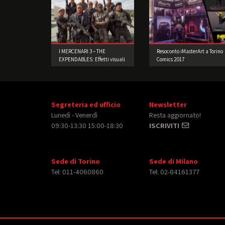
I MERCENARI 3 – THE
Resoconto iMasterArt a Torino
EXPENDABLES: Effetti visuali
Comics 2017
in scene reali
Segreteria ed ufficio
Newsletter
Lunedì - Venerdì
Resta aggiornato!
09:30-13:30 15:00-18:30
ISCRIVITI
Sede di Torino
Sede di Milano
Tel: 011-4060860
Tel: 02-84161377