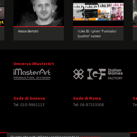
Alessio Bertotti
I Like 3D: i primi “Fantastici
Quattro” numeri
Universo iMasterArt
Sede di Genova
Sede di Roma
S
Tel: 010-9861113
Tel: 06-87153308
Te
Questo sito web utilizza i cookie secondo la
cookie policy
.