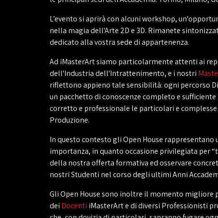
L’evento si aprirà con alcuni workshop, un'opportu
nella magia dell'Arte 2D e 3D. Rimanete sintonizzat
dedicato alla vostra sede di appartenenza.
Ad iMasterArt siamo particolarmente attenti ai re
dell'Industria dell'Intrattenimento, e i nostri
Maste
riflettono appieno tale sensibilità: ogni percorso D
un pacchetto di conoscenze completo e sufficiente
corretto e professionale le particolari e complesse
Produzione.
In questo contesto gli Open House rappresentano 
importanza, in quanto occasione privilegiata per 
della nostra offerta formativa ed osservare concret
nostri Studenti nel corso degli ultimi Anni Accadem
Gli Open House sono inoltre il momento migliore p
dei
Docenti
iMasterArt e di diversi Professionisti
che, con dovizia di particolari, sapranno fugare ogn