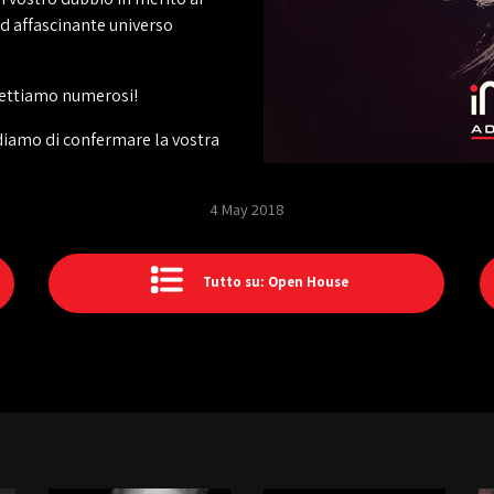
ed affascinante universo
spettiamo numerosi!
ediamo di confermare la vostra
4 May 2018
Tutto su: Open House