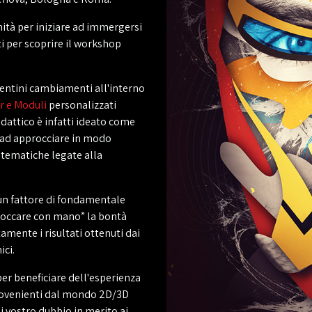
nità per iniziare ad immergersi
i per scoprire il workshop
pentini cambiamenti all'interno
r e Moduli
personalizzati
idattico è infatti ideato come
 ad approcciare in modo
 tematiche legate alla
un fattore di fondamentale
“toccare con mano” la bontà
amente i risultati ottenuti dai
ici.
er beneficiare dell'esperienza
 provenienti dal mondo 2D/3D
i vostro dubbio in merito ai