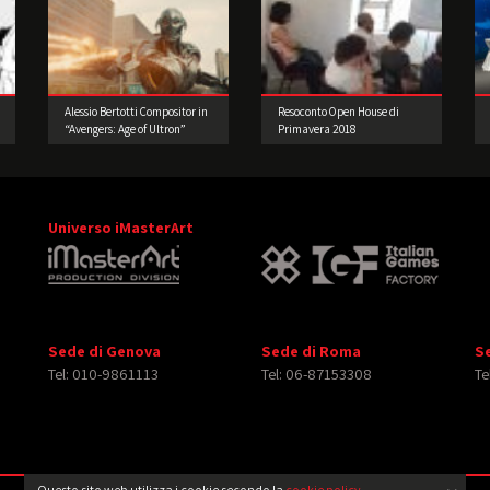
Alessio Bertotti Compositor in
Resoconto Open House di
“Avengers: Age of Ultron”
Primavera 2018
Universo iMasterArt
Sede di Genova
Sede di Roma
S
Tel: 010-9861113
Tel: 06-87153308
Te
Questo sito web utilizza i cookie secondo la
cookie policy
.