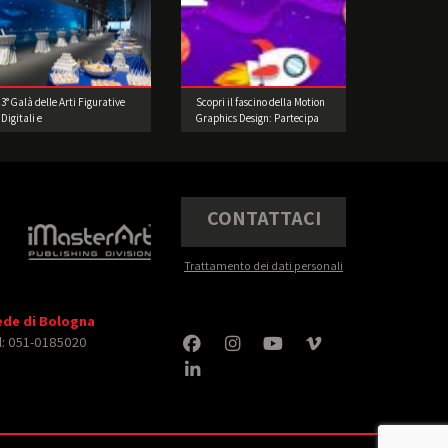
3° Galà delle Arti Figurative
Scopri il fascino della Motion
Digitali e
Graphics Design: Partecipa
dell’Intrattenimento: Uno
alla nostra Challenge di 8
scenario di straordinaria
Giorni!
bellezza
CONTATTACI
Trattamento dei dati personali
ede di Bologna
l: 051-0185020