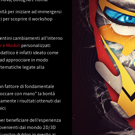
nità per iniziare ad immergersi
i per scoprire il workshop
pentini cambiamenti all'interno
r e Moduli
personalizzati
idattico è infatti ideato come
 ad approcciare in modo
 tematiche legate alla
un fattore di fondamentale
“toccare con mano” la bontà
amente i risultati ottenuti dai
ici.
er beneficiare dell'esperienza
 provenienti dal mondo 2D/3D
i vostro dubbio in merito ai