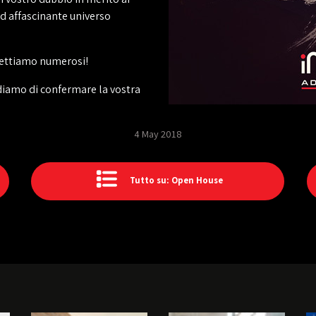
ed affascinante universo
spettiamo numerosi!
ediamo di confermare la vostra
4 May 2018
Tutto su: Open House