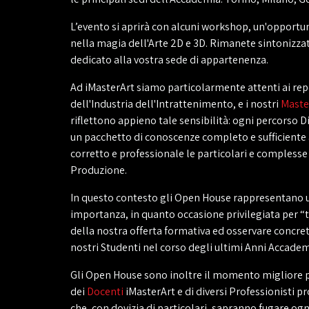
L’evento si aprirà con alcuni workshop, un'opportu
nella magia dell'Arte 2D e 3D. Rimanete sintonizzat
dedicato alla vostra sede di appartenenza.
Ad iMasterArt siamo particolarmente attenti ai re
dell'Industria dell'Intrattenimento, e i nostri
Maste
riflettono appieno tale sensibilità: ogni percorso D
un pacchetto di conoscenze completo e sufficiente
corretto e professionale le particolari e complesse
Produzione.
In questo contesto gli Open House rappresentano 
importanza, in quanto occasione privilegiata per 
della nostra offerta formativa ed osservare concret
nostri Studenti nel corso degli ultimi Anni Accadem
Gli Open House sono inoltre il momento migliore p
dei
Docenti
iMasterArt e di diversi Professionisti
che, con dovizia di particolari, sapranno fugare ogn