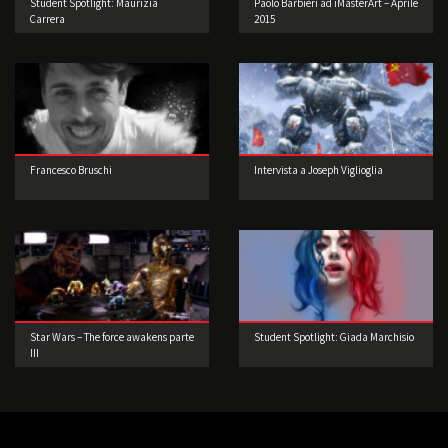
Student Spotlight: Maurizia
Paolo Barbieri ad iMasterArt – Aprile
Carrera
2015
Francesco Bruschi
Intervista a Joseph Viglioglia
Star Wars – The force awakens parte
Student Spotlight: Giada Marchisio
III