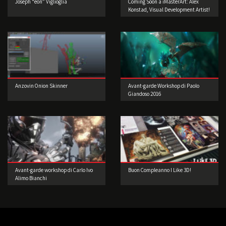
Joseph “eon” Viglioglia
Coming Soon a iMasterArt: Alex
Konstad, Visual Development Artist!
Anzovin Onion Skinner
Avant-garde Workshop di Paolo
Giandoso 2016
Avant-garde workshop di Carlo Ivo
Buon Compleanno I Like 3D!
Alimo Bianchi