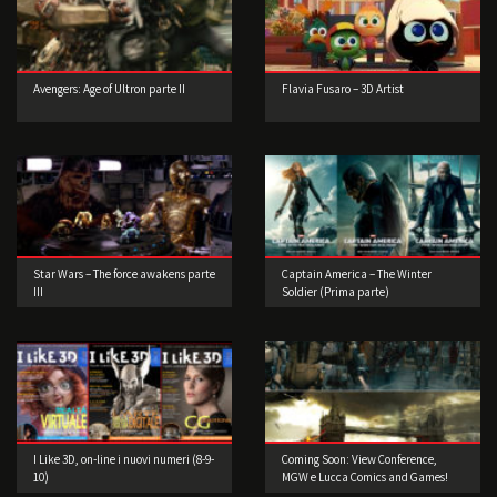
Avengers: Age of Ultron parte II
Flavia Fusaro – 3D Artist
Star Wars – The force awakens parte
Captain America – The Winter
III
Soldier (Prima parte)
I Like 3D, on-line i nuovi numeri (8-9-
Coming Soon: View Conference,
10)
MGW e Lucca Comics and Games!