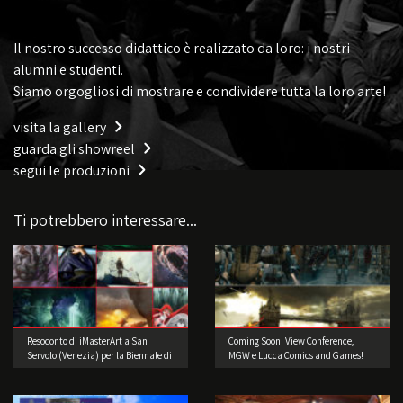
Il nostro successo didattico è realizzato da loro: i nostri
alumni e studenti.
Siamo orgogliosi di mostrare e condividere tutta la loro arte!
visita la gallery
guarda gli showreel
segui le produzioni
Ti potrebbero interessare...
Resoconto di iMasterArt a San
Coming Soon: View Conference,
Servolo (Venezia) per la Biennale di
MGW e Lucca Comics and Games!
Architettura!