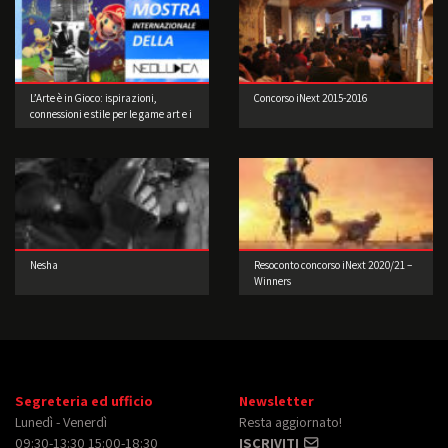
L’Arte è in Gioco: ispirazioni,
Concorso iNext 2015-2016
connessioni e stile per le game art e i
videogame a cura di Musea Game
Art Gallery
Nesha
Resoconto concorso iNext 2020/21 –
Winners
Segreteria ed ufficio
Newsletter
Lunedì - Venerdì
Resta aggiornato!
09:30-13:30 15:00-18:30
ISCRIVITI