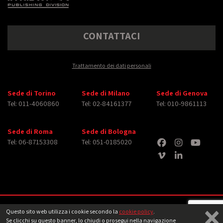
CONTATTACI
Trattamento dei dati personali
Sede di Torino
Sede di Milano
Sede di Genova
Tel: 011-4060860
Tel: 02-84161377
Tel: 010-9861113
Sede di Roma
Sede di Bologna
Tel: 06-87153308
Tel: 051-0185020
×
Copyright © 2026 iMasterArt S.r.l. ‐ All rights reserved. Tutti i diritti relativi ad
Questo sito web utilizza i cookie secondo la
cookie policy
.
immagini e video pubblicati sono dei rispettivi
aventi diritto
‐
Note legali
Se clicchi su questo banner, lo chiudi o prosegui nella navigazione