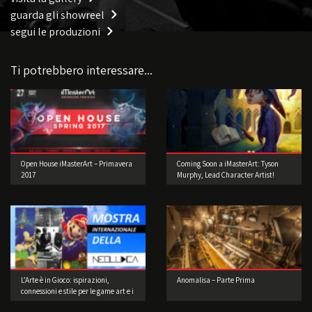
guarda gli showreel
segui le produzioni
Ti potrebbero interessare...
Open House iMasterArt – Primavera
Coming Soon a iMasterArt: Tyson
2017
Murphy, Lead Character Artist!
L’Arte è in Gioco: ispirazioni,
Anomalisa – Parte Prima
connessioni e stile per le game art e i
videogame a cura di Musea Game