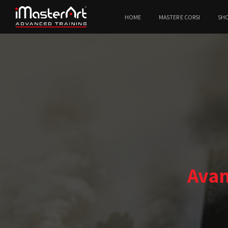
HOME
MASTER E CORSI
SH
Avan