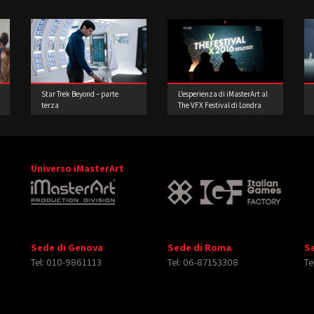
Star Trek Beyond – parte
L’esperienza di iMasterArt al
terza
The VFX Festival di Londra
Universo iMasterArt
Sede di Genova
Sede di Roma
S
Tel: 010-9861113
Tel: 06-87153308
Te