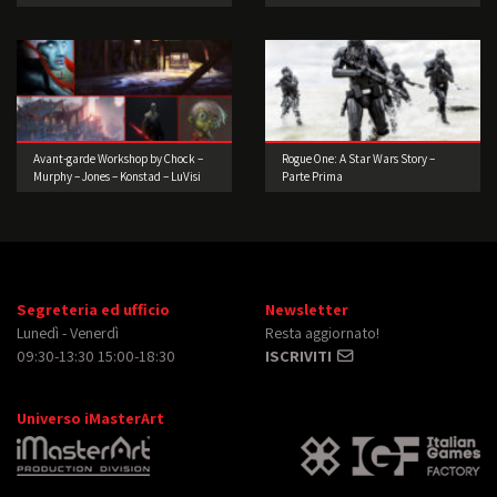
Avant-garde Workshop by Chock –
Rogue One: A Star Wars Story –
Murphy – Jones – Konstad – LuVisi
Parte Prima
(Concept Artist)
Segreteria ed ufficio
Newsletter
Lunedì - Venerdì
Resta aggiornato!
09:30-13:30 15:00-18:30
ISCRIVITI
Universo iMasterArt