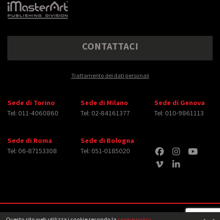
CONTATTACI
Trattamento dei dati personali
Sede di Torino
Sede di Milano
Sede di Genova
Tel: 011-4060860
Tel: 02-84161377
Tel: 010-9861113
Sede di Roma
Sede di Bologna
Tel: 06-87153308
Tel: 051-0185020
Copyright © 2026 iMasterArt S.r.l. ‐ All rights reserved. Tutti i diritti relativi ad
Questo sito web utilizza i cookie secondo la
cookie policy
.