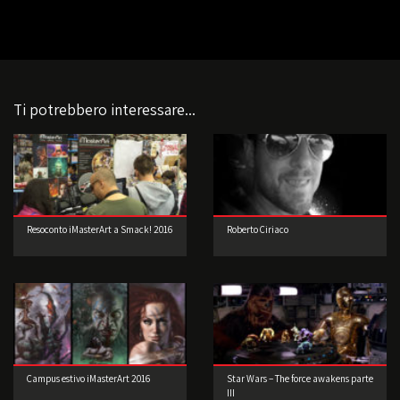
Ti potrebbero interessare...
Resoconto iMasterArt a Smack! 2016
Roberto Ciriaco
Campus estivo iMasterArt 2016
Star Wars – The force awakens parte
III