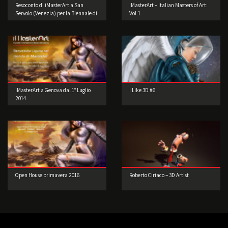
Resoconto di iMasterArt a San
iMasterArt – Italian Masters of Art:
Servolo (Venezia) per la Biennale di
Vol.1
Architettura!
iMasterArt a Genova dal 1° Luglio
I Like 3D #6
2014
Open House primavera 2016
Roberto Ciriaco – 3D Artist