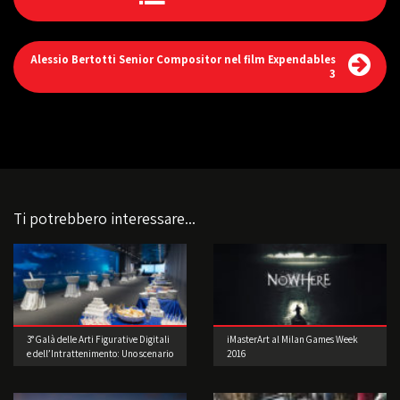
Alessio Bertotti Senior Compositor nel film Expendables
3
Ti potrebbero interessare...
3° Galà delle Arti Figurative Digitali
iMasterArt al Milan Games Week
e dell’Intrattenimento: Uno scenario
2016
di straordinaria bellezza