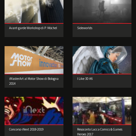
Avant-garde Workshop di P. Möchel
Sideworlds
iMasterArt al Motor Show di Bologna
I Like 3D #6
2014
Concorso iNext 2018-2019
Resoconto Lucca Comics & Games
Heroes 2017