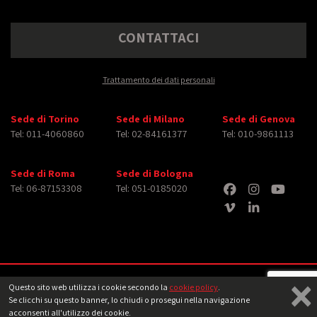
CONTATTACI
Trattamento dei dati personali
Sede di Torino
Sede di Milano
Sede di Genova
Tel: 011-4060860
Tel: 02-84161377
Tel: 010-9861113
Sede di Roma
Sede di Bologna
Tel: 06-87153308
Tel: 051-0185020
×
Copyright © 2026 iMasterArt S.r.l. ‐ All rights reserved. Tutti i diritti relativi ad
Questo sito web utilizza i cookie secondo la
cookie policy
.
immagini e video pubblicati sono dei rispettivi
aventi diritto
‐
Note legali
Se clicchi su questo banner, lo chiudi o prosegui nella navigazione
acconsenti all'utilizzo dei cookie.