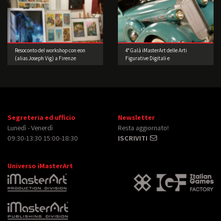
Resoconto del workshop con eon
4° Galà iMasterArt delle Arti
(alias Joseph Vig) a Firenze
Figurative Digitali e
dell’Intrattenimento: Accendiamo i
motori.
Segreteria ed ufficio
Newsletter
Lunedì - Venerdì
Resta aggiornato!
09:30-13:30 15:00-18:30
ISCRIVITI
Universo iMasterArt