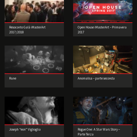
Resoconto Galà iMasterArt
Open House iMasterArt – Primavera
2017/2018
2017
Rune
Anomalisa – parte seconda
Joseph “eon” Viglioglia
Rogue One: A Star Wars Story –
Parte Terza