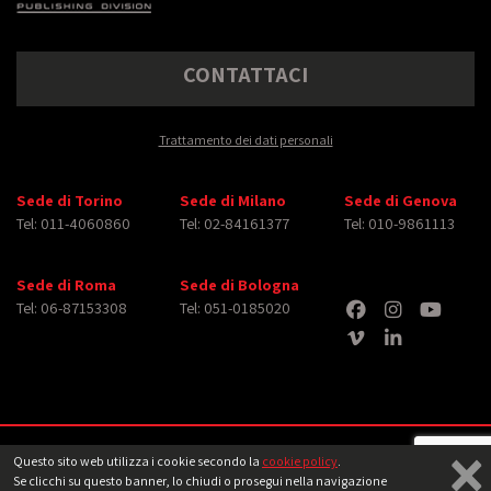
CONTATTACI
Trattamento dei dati personali
Sede di Torino
Sede di Milano
Sede di Genova
Tel: 011-4060860
Tel: 02-84161377
Tel: 010-9861113
Sede di Roma
Sede di Bologna
Tel: 06-87153308
Tel: 051-0185020
×
Copyright © 2026 iMasterArt S.r.l. ‐ All rights reserved. Tutti i diritti relativi ad
Questo sito web utilizza i cookie secondo la
cookie policy
.
immagini e video pubblicati sono dei rispettivi
aventi diritto
‐
Note legali
Se clicchi su questo banner, lo chiudi o prosegui nella navigazione