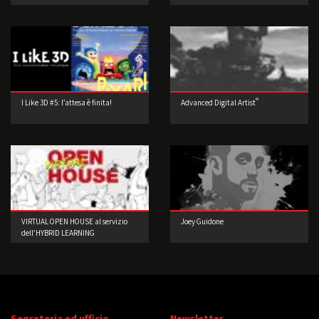
®
I Like 3D #5: l’attesa è finita!
Advanced Digital Artist
VIRTUAL OPEN HOUSE al servizio
Joey Guidone
dell’HYBRID LEARNING
Segreteria ed ufficio
Newsletter