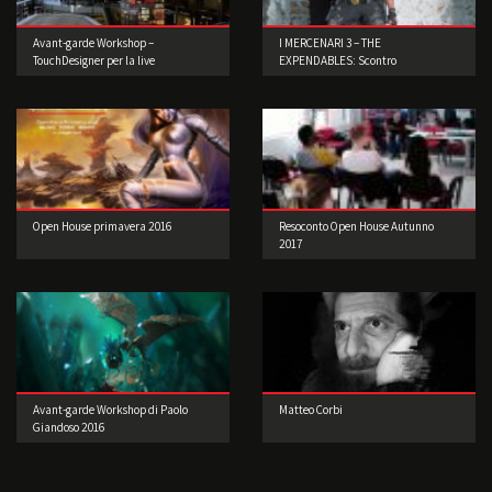
Avant-garde Workshop –
I MERCENARI 3 – THE
TouchDesigner per la live
EXPENDABLES: Scontro
performance
generazionale
Open House primavera 2016
Resoconto Open House Autunno
2017
Avant-garde Workshop di Paolo
Matteo Corbi
Giandoso 2016