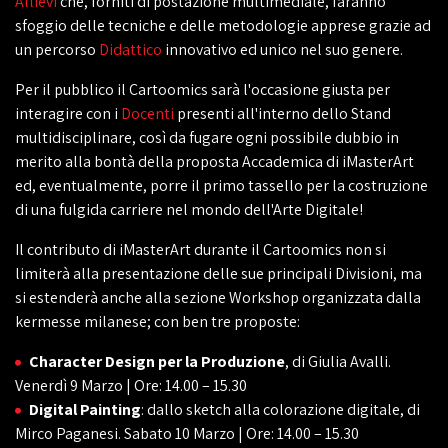
Allievi
che, forniti di postazione multimediale, faranno
sfoggio delle tecniche e delle metodologie apprese grazie ad
un percorso
Didattico
innovativo ed unico nel suo genere.
Per il pubblico il Cartoomics sarà l'occasione giusta per
interagire con i
Docenti
presenti all'interno dello Stand
multidisciplinare, così da fugare ogni possibile dubbio in
merito alla bontà della proposta Accademica di iMasterArt
ed, eventualmente, porre il primo tassello per la costruzione
di una fulgida carriere nel mondo dell'Arte Digitale!
Il contributo di iMasterArt durante il Cartoomics non si
limiterà alla presentazione delle sue principali Divisioni, ma
si estenderà anche alla sezione Workshop organizzata dalla
kermesse milanese; con ben tre proposte:
Character Design per la Produzione
, di Giulia Avalli.
Venerdì 9 Marzo | Ore: 14.00 – 15.30
Digital Painting
: dallo sketch alla colorazione digitale, di
Mirco Paganesi. Sabato 10 Marzo | Ore: 14.00 – 15.30