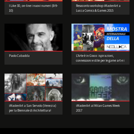
I Like 3D, on-line i nuovi numeri (8-9-
Resoconto workshop iMasterArt a
10)
Lucca Comics & Games 2015
Paolo Cubadda
L’Arte è in Gioco: ispirazioni,
connessioni e stile per le game art e i
videogame a cura di Musea Game
Art Gallery
iMasterArt a San Servolo (Venezia)
iMasterArt al Milan Games Week
per la Biennale di Architettura!
2017