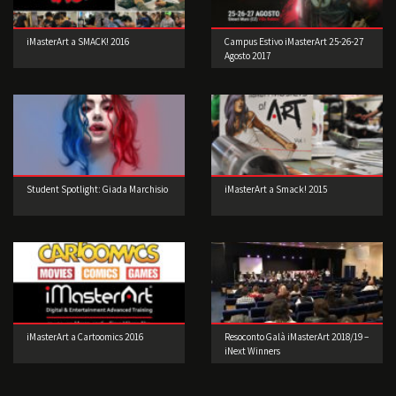
iMasterArt a SMACK! 2016
Campus Estivo iMasterArt 25-26-27
Agosto 2017
Student Spotlight: Giada Marchisio
iMasterArt a Smack! 2015
iMasterArt a Cartoomics 2016
Resoconto Galà iMasterArt 2018/19 –
iNext Winners