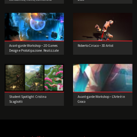
games 2016
Avant-garde Workshop – 2D Games
Roberto Ciriaco – 3D Artist
Design e Prototipazione. Realizzate
il vostro videogioco!
Student Spotlight: Cristina
Avant-garde Workshop – L’Arte è in
Scagliotti
Gioco