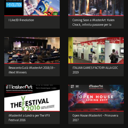
I Like3D R-evolution
Coming Soon a iMasterArt: Kalen
Chock, infinita passione per la
Concept Art!
Resoconto Galà iMasterArt 2018/19 –
ITALIAN GAMES FACTORY ALLA GDC
iNext Winners
2019
iMasterArt a Londra per The VFX
Open House iMasterArt – Primavera
Festival 2016
2017