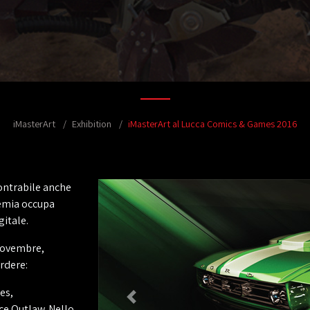
iMasterArt
Exhibition
iMasterArt al Lucca Comics & Games 2016
contrabile anche
demia occupa
gitale.
 Novembre,
rdere:
es,
ce Outlaw. Nello