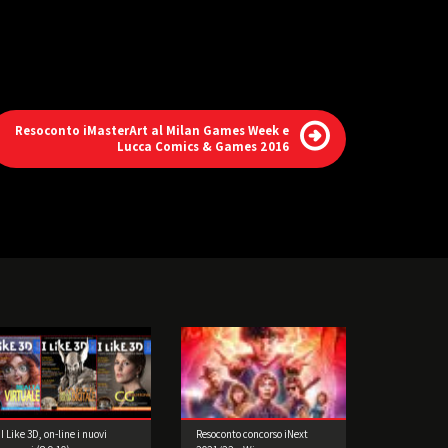
Resoconto iMasterArt al Milan Games Week e
Lucca Comics & Games 2016
I Like 3D, on-line i nuovi
Resoconto concorso iNext