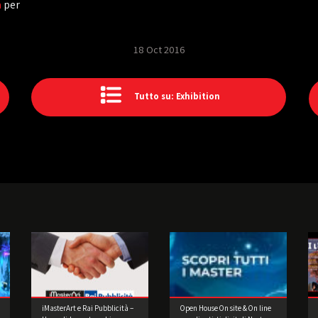
a
per
18 Oct 2016
Tutto su: Exhibition
iMasterArt e Rai Pubblicità –
Open House On site & On line