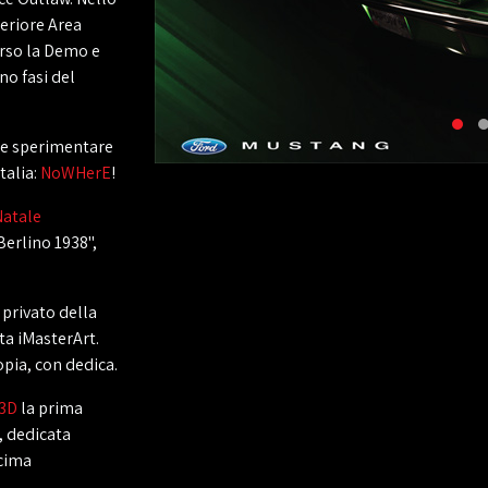
teriore Area
erso la Demo e
no fasi del
te sperimentare
talia:
NoWHerE
!
Natale
Berlino 1938",
 privato della
ta iMasterArt.
opia, con dedica.
 3D
la prima
, dedicata
ecima