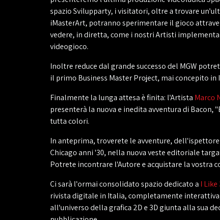
spazio Svilupparty, i visitatori, oltre a trovare un'ul
iMasterArt, potranno sperimentare il gioco attrav
vedere, in diretta, come i nostri Artisti implementa
videogioco.
Inoltre reduce dal grande successo del MGW potre
il primo Business Master Project, mai concepito in I
Finalmente la lunga attesa è finita: l'Artista
Marco 
presenterà la nuova e inedita avventura di Bacon, "
tutta colori.
In anteprima, troverete le avventure, dell'ispettore
Chicago anni '30, nella nuova veste editoriale targa
Potrete incontrare l'Autore e acquistare la vostra c
Ci sarà l'ormai consolidato spazio dedicato a
I Like
rivista digitale in Italia, completamente interattiva
all'universo della grafica 2D e 3D giunta alla sua d
pubblicazione.