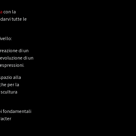
a
con la
darvi tutte le
vello:
creazione di un
'evoluzione di un
 espressioni.
pazio alla
che per la
 scultura
ipi fondamentali
racter